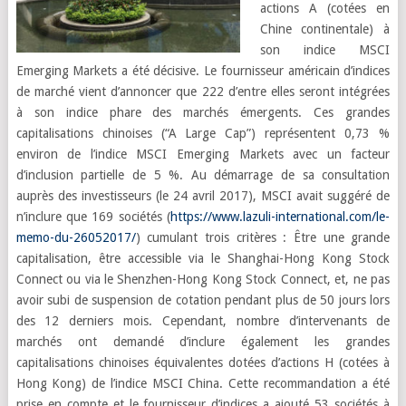
actions A (cotées en
Chine continentale) à
son indice MSCI
Emerging Markets a été décisive. Le fournisseur américain d’indices
de marché vient d’annoncer que 222 d’entre elles seront intégrées
à son indice phare des marchés émergents. Ces grandes
capitalisations chinoises (“A Large Cap”) représentent 0,73 %
environ de l’indice MSCI Emerging Markets avec un facteur
d’inclusion partielle de 5 %. Au démarrage de sa consultation
auprès des investisseurs (le 24 avril 2017), MSCI avait suggéré de
n’inclure que 169 sociétés (
https://www.lazuli-international.com/le-
memo-du-26052017/
) cumulant trois critères : Être une grande
capitalisation, être accessible via le Shanghai-Hong Kong Stock
Connect ou via le Shenzhen-Hong Kong Stock Connect, et, ne pas
avoir subi de suspension de cotation pendant plus de 50 jours lors
des 12 derniers mois. Cependant, nombre d’intervenants de
marchés ont demandé d’inclure également les grandes
capitalisations chinoises équivalentes dotées d’actions H (cotées à
Hong Kong) de l’indice MSCI China. Cette recommandation a été
prise en compte et le fournisseur d’indices a ajouté 53 sociétés à