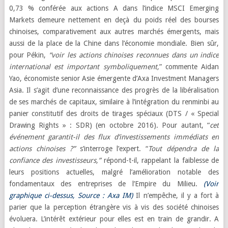
0,73 % conférée aux actions A dans l’indice MSCI Emerging
Markets demeure nettement en deçà du poids réel des bourses
chinoises, comparativement aux autres marchés émergents, mais
aussi de la place de la Chine dans l’économie mondiale. Bien sûr,
pour Pékin,
“voir les actions chinoises reconnues dans un indice
international est important symboliquement,
” commente Aidan
Yao, économiste senior Asie émergente d’Axa Investment Managers
Asia. Il s’agit d’une reconnaissance des progrès de la libéralisation
de ses marchés de capitaux, similaire à l’intégration du renminbi au
panier constitutif des droits de tirages spéciaux (DTS / « Special
Drawing Rights » : SDR) (en octobre 2016). Pour autant, “
cet
événement garantit-il des flux d’investissements immédiats en
actions chinoises ?”
s’interroge l’expert. “
Tout dépendra de la
confiance des investisseurs,”
répond-t-il, rappelant la faiblesse de
leurs positions actuelles, malgré l’amélioration notable des
fondamentaux des entreprises de l’Empire du Milieu.
(Voir
graphique ci-dessus, Source : Axa IM)
Il n’empêche, il y a fort à
parier que la perception étrangère vis à vis des société chinoises
évoluera. L’intérêt extérieur pour elles est en train de grandir. A