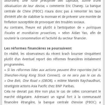
boursière, une fuite précipitée des capitaux, suivie d’une
dévaluation de leur devise
, » commente Eric Chaney. La banque
centrale de Chine (PBOC) n’aura donc pas à remonter les taux
d’intérêt afin de stabiliser la monnaie et de prévenir une montée de
l’inflation susceptible de provoquer des troubles sociaux.
Au contraire, l’heure est plutôt à l’anticipation de «
politiques
fiscales et monétaires proactives,
» selon Aidan Yao, afin de
soutenir la consommation et l’activité du secteur financier.
Les réformes financières se poursuivent
En réalité, les observateurs du récent krach boursier s’inquiètent
plutôt d’un éventuel report des réformes financières initialement
programmées.
«
Si les réformes liées aux actions peuvent être reportées (tel le
Shenzhen-Hong Kong Stock Connect), ce ne sera pas le cas du
« One Belt, One Road » (OBOR),
» estime Manishi Raychaudhuri,
stratégiste actions Asia Pacific chez BNP Paribas.
Cela ne devrait pas être non plus le cas de celles concernant le
marché obligataire. Adressant un signal fort à la communauté
financière étrangère, la banque centrale chinoise (PBOC) a