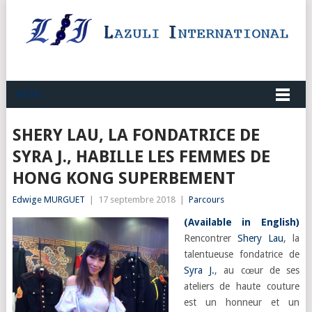
MENU
SHERY LAU, LA FONDATRICE DE
SYRA J., HABILLE LES FEMMES DE
HONG KONG SUPERBEMENT
Edwige MURGUET
|
17 septembre 2018
|
Parcours
(
Available in English
)
Rencontrer
Shery Lau
, la
talentueuse fondatrice de
Syra J.
, au cœur de ses
ateliers de haute couture
est un honneur et un