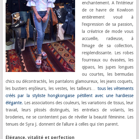
enchantement. A l’intérieur
de ce havre de Kowloon
entièrement voué à
l’expression de sa passion,
la créatrice de mode vous
accueille, radieuse, à
l’image de sa collection,
resplendissante. Les robes
fourreaux ou évasées, les
qipaos, les jupes longues
ou courtes, les bermudas
chics ou décontractés, les pantalons glamoureux, les jeans coquets,
les bustiers enjôleurs, les vestes, les tailleurs…
tous les vêtements
créés par la styliste hongkongaise pétillent avec une hardiesse
élégante.
Les associations des couleurs, les variations de tissus, leur
travail, leurs plissés distingués, les entrelacs de volants, les
broderies, ne se contentent pas de révéler la beauté féminine. Les
tenues de Syra J. donnent de l’allure à celles qui s’en parent.
Élégance, vitalité et perfection