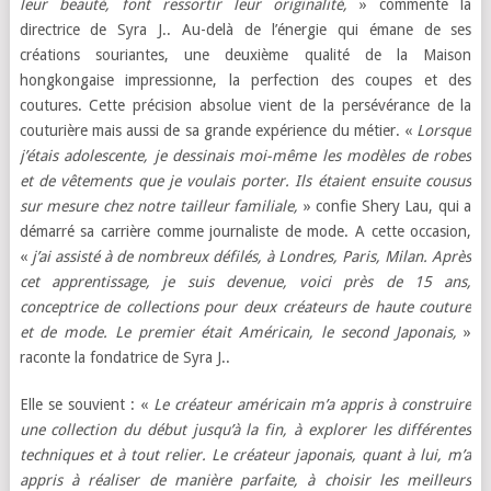
leur beauté, font ressortir leur originalité,
» commente la
directrice de Syra J.. Au-delà de l’énergie qui émane de ses
créations souriantes, une deuxième qualité de la Maison
hongkongaise impressionne, la perfection des coupes et des
coutures. Cette précision absolue vient de la persévérance de la
couturière mais aussi de sa grande expérience du métier. «
Lorsque
j’étais adolescente, je dessinais moi-même les modèles de robes
et de vêtements que je voulais porter. Ils étaient ensuite cousus
sur mesure chez notre tailleur familiale,
» confie Shery Lau, qui a
démarré sa carrière comme journaliste de mode. A cette occasion,
«
j’ai assisté à de nombreux défilés, à Londres, Paris, Milan. Après
cet apprentissage, je suis devenue, voici près de 15 ans,
conceptrice de collections pour deux créateurs de haute couture
et de mode. Le premier était Américain, le second Japonais,
»
raconte la fondatrice de Syra J..
Elle se souvient : «
Le créateur américain m’a appris à construire
une collection du début jusqu’à la fin, à explorer les différentes
techniques et à tout relier. Le créateur japonais, quant à lui, m’a
appris à réaliser de manière parfaite, à choisir les meilleurs