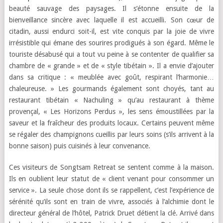
beauté sauvage des paysages. Il s’étonne ensuite de la
bienveillance sincère avec laquelle il est accueilli. Son cœur de
citadin, aussi endurci soit-il, est vite conquis par la joie de vivre
irrésistible qui émane des sourires prodigués à son égard. Même le
touriste désabusé qui a tout vu peine à se contenter de qualifier sa
chambre de « grande » et de « style tibétain ». Il a envie d’ajouter
dans sa critique : « meublée avec goût, respirant l’harmonie…
chaleureuse. » Les gourmands également sont choyés, tant au
restaurant tibétain « Nachuling » qu’au restaurant à thème
provençal, « Les Horizons Perdus », les sens émoustillées
par la
saveur et la fraîcheur des produits locaux. Certains peuvent même
se régaler des champignons cueillis par leurs soins (s’ils arrivent à la
bonne saison) puis cuisinés à leur convenance.
Ces visiteurs de Songtsam Retreat se sentent comme à la maison.
Ils en oublient leur statut de « client venant pour consommer un
service ». La seule chose dont ils se rappellent, c’est l’expérience de
sérénité qu’ils sont en train de vivre, associés à l’alchimie dont le
directeur général de l’hôtel, Patrick Druet détient la clé. Arrivé dans