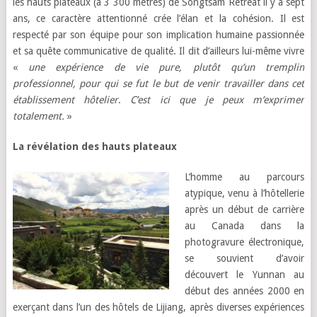
les hauts plateaux (à 3 300 mètres) de Songtsam Retreat il y a sept
ans, ce caractère attentionné crée l’élan et la cohésion. Il est
respecté par son équipe pour son implication humaine passionnée
et sa quête communicative de qualité. Il dit d’ailleurs lui-même vivre
«
une expérience de vie pure, plutôt qu’un tremplin
professionnel, pour qui se fut le but de venir travailler dans cet
établissement hôtelier
.
C’est ici que je peux m’exprimer
totalement.
»
La révélation des hauts plateaux
L’homme au parcours
atypique, venu à l’hôtellerie
après un début de carrière
au Canada dans la
photogravure électronique,
se souvient d’avoir
découvert le Yunnan au
début des années 2000 en
exerçant dans l’un des hôtels de Lijiang, après diverses expériences