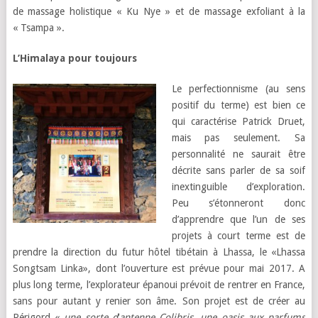
de massage holistique « Ku Nye » et de massage exfoliant à la
« Tsampa ».
L’Himalaya pour toujours
Le perfectionnisme (au sens
positif du terme) est bien ce
qui caractérise Patrick Druet,
mais pas seulement. Sa
personnalité ne saurait être
décrite sans parler de sa soif
inextinguible d’exploration.
Peu s’étonneront donc
d’apprendre que l’un de ses
projets à court terme est de
prendre la direction du futur hôtel tibétain à Lhassa, le «Lhassa
Songtsam Linka», dont l’ouverture est prévue pour mai 2017. A
plus long terme, l’explorateur épanoui prévoit de rentrer en France,
sans pour autant y renier son âme. Son projet est de créer au
Périgord «
une sorte d
‘
antenne Colibris, une oasis aux parfums