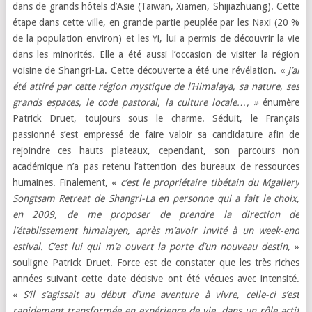
dans de grands hôtels d’Asie (Taïwan, Xiamen, Shijiazhuang). Cette
étape dans cette ville, en grande partie peuplée par les Naxi (20 %
de la population environ) et les Yi, lui a permis de découvrir la vie
dans les minorités. Elle a été aussi l’occasion de visiter la région
voisine de Shangri-La. Cette découverte a été une révélation. «
J’ai
été attiré par cette région mystique de l’Himalaya, sa nature, ses
grands espaces, le code pastoral, la culture locale…, »
énumère
Patrick Druet, toujours sous le charme. Séduit, le Français
passionné s’est empressé de faire valoir sa candidature afin de
rejoindre ces hauts plateaux, cependant, son parcours non
académique n’a pas retenu l’attention des bureaux de ressources
humaines. Finalement, «
c’est le propriétaire tibétain du Mgallery
Songtsam Retreat de Shangri-La en personne qui a fait le choix,
en 2009, de me proposer de prendre la direction de
l’établissement himalayen, après m’avoir invité à un week-end
estival. C’est lui qui m’a ouvert la porte d’un nouveau destin,
»
souligne Patrick Druet. Force est de constater que les très riches
années suivant cette date décisive ont été vécues avec intensité.
«
S’il s’agissait au début d’une aventure à vivre, celle-ci s’est
rapidement transformée en expérience de vie, dans un rôle actif