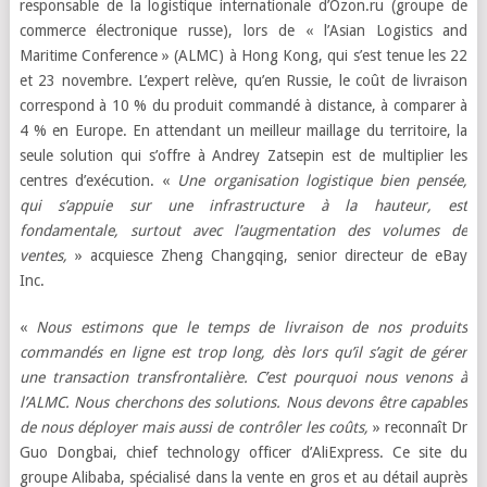
responsable de la logistique internationale d’Ozon.ru (groupe de
commerce électronique russe), lors de « l’Asian Logistics and
Maritime Conference » (ALMC) à Hong Kong, qui s’est tenue les 22
et 23 novembre. L’expert relève, qu’en Russie, le coût de livraison
correspond à 10 % du produit commandé à distance, à comparer à
4 % en Europe. En attendant un meilleur maillage du territoire, la
seule solution qui s’offre à Andrey Zatsepin est de multiplier les
centres d’exécution. «
Une organisation logistique bien pensée,
qui s’appuie sur une infrastructure à la hauteur, est
fondamentale, surtout avec l’augmentation des volumes de
ventes,
» acquiesce Zheng Changqing, senior directeur de eBay
Inc.
«
Nous estimons que le temps de livraison de nos produits
commandés en ligne est trop long, dès lors qu’il s’agit de gérer
une transaction transfrontalière. C’est pourquoi nous venons à
l’ALMC. Nous cherchons des solutions. Nous devons être capables
de nous déployer mais aussi de contrôler les coûts,
» reconnaît Dr
Guo Dongbai, chief technology officer d’AliExpress. Ce site du
groupe Alibaba, spécialisé dans la vente en gros et au détail auprès