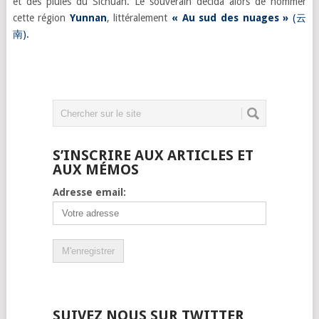
et des pluies du Sichuan. Le souverain décida alors de nommer
cette région
Yunnan
, littéralement
« Au sud des nuages »
(
云
南
).
S’INSCRIRE AUX ARTICLES ET
AUX MÉMOS
Adresse email:
SUIVEZ NOUS SUR TWITTER